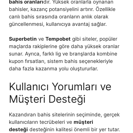
bahis oranları
dır. Yüksek oranlarla oynanan
bahisler, kazanç potansiyelini artırır. Özellikle
canlı bahis sırasında oranların anlık olarak
güncellenmesi, kullanıcıya avantaj sağlar.
Superbetin
ve
Tempobet
gibi siteler, popüler
maçlarda rakiplerine göre daha yüksek oranlar
sunar. Ayrıca, farklı lig ve branşlarda kombine
kupon fırsatları, sistem bahis seçenekleriyle
daha fazla kazanma yolu oluştururlar
.
Kullanıcı Yorumları ve
Müşteri Desteği
Kazandıran bahis sitelerinin seçiminde, gerçek
kullanıcıların tecrübeleri ve
müşteri
desteği
desteğinin kalitesi önemli bir yer tutar.