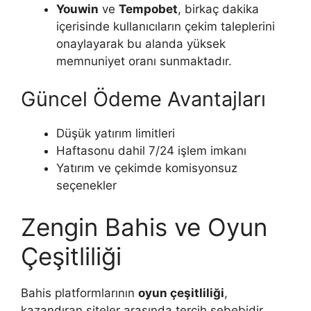
Youwin
ve
Tempobet
, birkaç dakika
içerisinde kullanıcıların çekim taleplerini
onaylayarak bu alanda yüksek
memnuniyet oranı sunmaktadır
.
Güncel Ödeme Avantajları
Düşük yatırım limitleri
Haftasonu dahil 7/24 işlem imkanı
Yatırım ve çekimde komisyonsuz
seçenekler
Zengin Bahis ve Oyun
Çeşitliliği
Bahis platformlarının
oyun çeşitliliği
,
kazandıran siteler arasında tercih sebebidir.