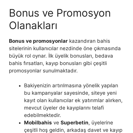
Bonus ve Promosyon
Olanakları
Bonus ve promosyonlar
kazandıran bahis
sitelerinin kullanıcılar nezdinde öne çıkmasında
büyük rol oynar. İlk üyelik bonusları, bedava
bahis fırsatları, kayıp bonusları gibi çeşitli
promosyonlar sunulmaktadır.
Bakiyenizin artırılmasına yönelik yapılan
bu kampanyalar sayesinde, siteye yeni
kayıt olan kullanıcılar ek yatırımlar alırken,
mevcut üyeler de kayıplarını telafi
edebilmektedir.
Mobilbahis
ve
Superbetin
, üyelerine
çeşitli hoş geldin, arkadaş davet ve kayıp