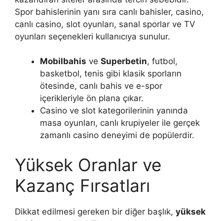
Spor bahislerinin yanı sıra canlı bahisler, casino,
canlı casino, slot oyunları, sanal sporlar ve TV
oyunları seçenekleri kullanıcıya sunulur.
Mobilbahis
ve
Superbetin
, futbol,
basketbol, tenis gibi klasik sporların
ötesinde, canlı bahis ve e-spor
içerikleriyle ön plana çıkar
.
Casino ve slot kategorilerinin yanında
masa oyunları, canlı krupiyeler ile gerçek
zamanlı casino deneyimi de popülerdir.
Yüksek Oranlar ve
Kazanç Fırsatları
Dikkat edilmesi gereken bir diğer başlık,
yüksek