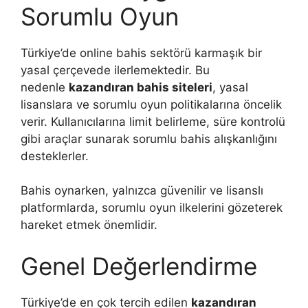
Sorumlu Oyun
Türkiye’de online bahis sektörü karmaşık bir
yasal çerçevede ilerlemektedir. Bu
nedenle
kazandıran bahis siteleri
, yasal
lisanslara ve sorumlu oyun politikalarına öncelik
verir. Kullanıcılarına limit belirleme, süre kontrolü
gibi araçlar sunarak sorumlu bahis alışkanlığını
desteklerler.
Bahis oynarken, yalnızca güvenilir ve lisanslı
platformlarda, sorumlu oyun ilkelerini gözeterek
hareket etmek önemlidir.
Genel Değerlendirme
Türkiye’de en çok tercih edilen
kazandıran