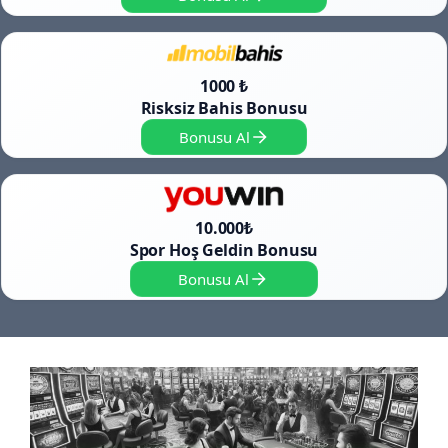
1000 ₺
Risksiz Bahis Bonusu
Bonusu Al
10.000₺
Spor Hoş Geldin Bonusu
Bonusu Al