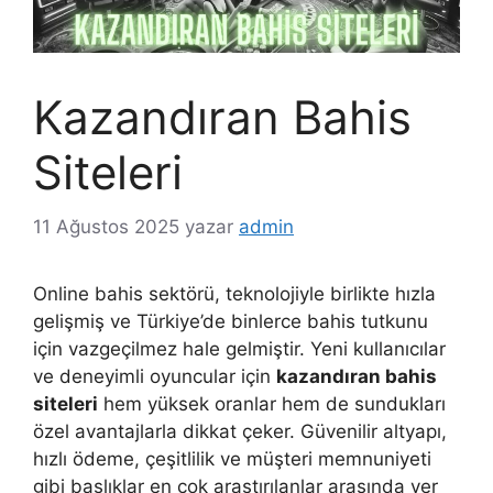
Kazandıran Bahis
Siteleri
11 Ağustos 2025
yazar
admin
Online bahis sektörü, teknolojiyle birlikte hızla
gelişmiş ve Türkiye’de binlerce bahis tutkunu
için vazgeçilmez hale gelmiştir. Yeni kullanıcılar
ve deneyimli oyuncular için
kazandıran bahis
siteleri
hem yüksek oranlar hem de sundukları
özel avantajlarla dikkat çeker. Güvenilir altyapı,
hızlı ödeme, çeşitlilik ve müşteri memnuniyeti
gibi başlıklar en çok araştırılanlar arasında yer