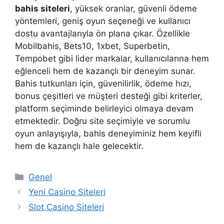
bahis siteleri
, yüksek oranlar, güvenli ödeme
yöntemleri, geniş oyun seçeneği ve kullanıcı
dostu avantajlarıyla ön plana çıkar. Özellikle
Mobilbahis, Bets10, 1xbet, Superbetin,
Tempobet gibi lider markalar, kullanıcılarına hem
eğlenceli hem de kazançlı bir deneyim sunar.
Bahis tutkunları için, güvenilirlik, ödeme hızı,
bonus çeşitleri ve müşteri desteği gibi kriterler,
platform seçiminde belirleyici olmaya devam
etmektedir. Doğru site seçimiyle ve sorumlu
oyun anlayışıyla, bahis deneyiminiz hem keyifli
hem de kazançlı hale gelecektir.
Kategoriler
Genel
Yeni Casino Siteleri
Slot Casino Siteleri