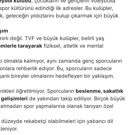
leybol kulübü
, çocukların ve gençlerin voleybolla
spor kültürünü edindiği ilk adresler. Bu kulüpler,
k, geleceğin yıldızlarını bulup çıkarmak için büyük
aşım
rlı değil. TVF ve büyük kulüpler, belirli yaş
emlerle tarayarak
fiziksel, atletik ve mental
ip olmakla kalmıyor, aynı zamanda genç sporcuların
 onlara rehberlik ediyor. Bu, sporcuların sadece
rılı bireyler olmalarını hedefleyen bir yaklaşım.
ikleri öğretilmiyor. Sporcuların
beslenme, sakatlık
gelişimleri
de yakından takip ediliyor. Birçok büyük
aksatmadan spor yapmalarına olanak tanıyan özel
 düzeyde rekabetçi olabilmeleri için yabancı dil
leniyor.