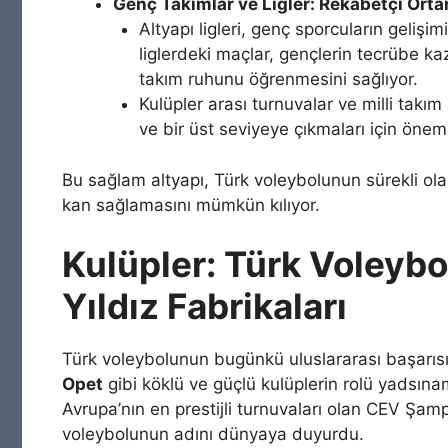
Genç Takımlar ve Ligler: Rekabetçi Ort
Altyapı ligleri, genç sporcuların geliş
liglerdeki maçlar, gençlerin tecrübe k
takım ruhunu öğrenmesini sağlıyor.
Kulüpler arası turnuvalar ve milli takı
ve bir üst seviyeye çıkmaları için önemli
Bu sağlam altyapı, Türk voleybolunun sürekli ola
kan sağlamasını mümkün kılıyor.
Kulüpler: Türk Voleybo
Yıldız Fabrikaları
Türk voleybolunun bugünkü uluslararası başarı
Opet
gibi köklü ve güçlü kulüplerin rolü yadsınam
Avrupa’nın en prestijli turnuvaları olan CEV Şamp
voleybolunun adını dünyaya duyurdu.