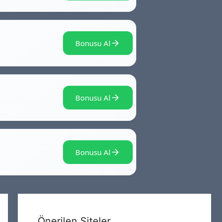
Bonusu Al
Bonusu Al
Bonusu Al
Önerilen Siteler