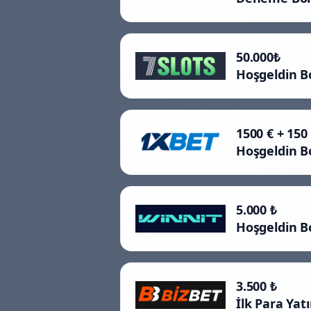
50.000₺
Hoşgeldin 
1500 € + 150
Hoşgeldin 
5.000 ₺
Hoşgeldin 
3.500 ₺
İlk Para Ya