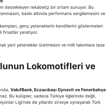
am
imini destekleyen rekabetçi bir ortam sunuyor. Bu
azanmasını, baskı altında performans sergilemesini ve
m kampları, genç yeteneklerin kendilerini göstermeleri
 fırsatlar yaratıyor.
rak yeni yetenekler üretmesini ve milli takımlara taze
lunun Lokomotifleri ve
sında,
VakıfBank, Eczacıbaşı Dynavit ve Fenerbahçe
az. Bu kulüpler, sadece Türkiye liglerinde değil,
iyonlar Ligi’nde de yıllardır zirveye oynayarak Türk