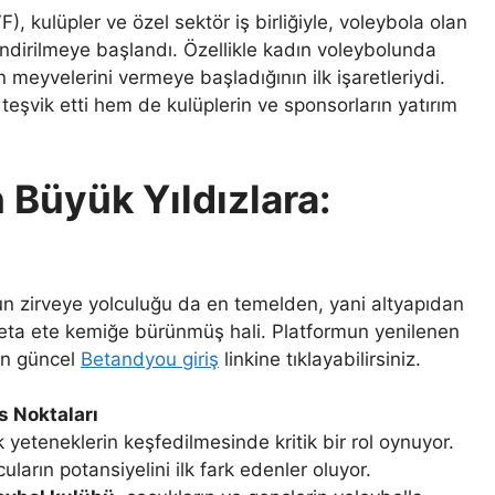
kulüpler ve özel sektör iş birliğiyle, voleybola olan
endirilmeye başlandı. Özellikle kadın voleybolunda
ın meyvelerini vermeye başladığının ilk işaretleriydi.
teşvik etti hem de kulüplerin ve sponsorların yatırım
 Büyük Yıldızlara:
un zirveye yolculuğu da en temelden, yani altyapıdan
deta ete kemiğe bürünmüş hali. Platformun yenilenen
çin güncel
Betandyou giriş
linkine tıklayabilirsiniz.
s Noktaları
 yeteneklerin keşfedilmesinde kritik bir rol oynuyor.
ların potansiyelini ilk fark edenler oluyor.