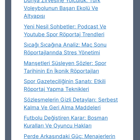
Dünya Zirvesine Yolculuk: Türk
Voleybolunun Başarı Ekolü Ve
Altyapısı
Yeni Nesil Sohbetler: Podcast Ve
Youtube Spor Röportaj Trendleri
Sıcağı Sıcağına Analiz: Maç Sonu
Röportajlarında Stres Yönetimi
Manşetleri Süsleyen Sözler: Spor
Tarihinin En İkonik Röportajları
Spor Gazeteciliğinin Sanatı: Etkili
Röportaj Yapma Teknikleri
Sözleşmelerin Gizli Detayları: Serbest
Kalma Ve Geri Alma Maddeleri
Futbolu Değiştiren Karar: Bosman
Kuralları Ve Oyuncu Hakları
Perde Arkasındaki Güç: Menajerlerin