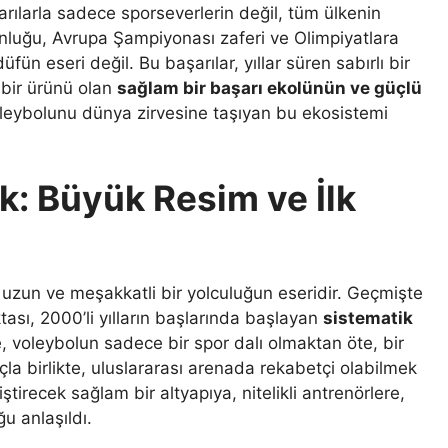
şarılarla sadece sporseverlerin değil, tüm ülkenin
yonluğu, Avrupa Şampiyonası zaferi ve Olimpiyatlara
fün eseri değil. Bu başarılar, yıllar süren sabırlı bir
n bir ürünü olan
sağlam bir başarı ekolünün ve güçlü
eybolunu dünya zirvesine taşıyan bu ekosistemi
k: Büyük Resim ve İlk
zun ve meşakkatli bir yolculuğun eseridir. Geçmişte
ktası, 2000’li yılların başlarında başlayan
sistematik
voleybolun sadece bir spor dalı olmaktan öte, bir
nçla birlikte, uluslararası arenada rekabetçi olabilmek
ştirecek sağlam bir altyapıya, nitelikli antrenörlere,
u anlaşıldı.