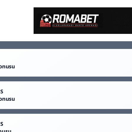
Bonusu
FS
Bonusu
FS
nusu