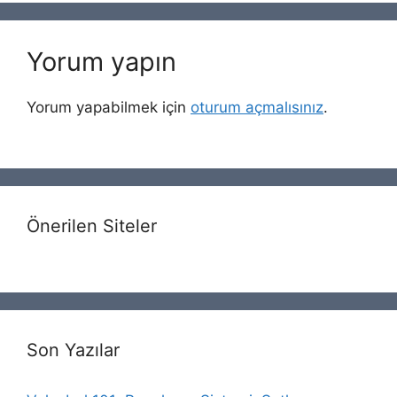
Yorum yapın
Yorum yapabilmek için
oturum açmalısınız
.
Önerilen Siteler
Son Yazılar