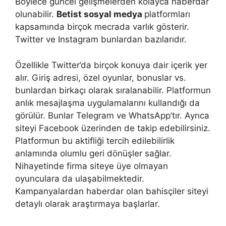
Böylece güncel gelişmelerden kolayca haberdar
olunabilir.
Betist sosyal medya
platformları
kapsamında birçok mecrada varlık gösterir.
Twitter ve Instagram bunlardan bazılarıdır.
Özellikle Twitter’da birçok konuya dair içerik yer
alır. Giriş adresi, özel oyunlar, bonuslar vs.
bunlardan birkaçı olarak sıralanabilir. Platformun
anlık mesajlaşma uygulamalarını kullandığı da
görülür. Bunlar Telegram ve WhatsApp’tır. Ayrıca
siteyi Facebook üzerinden de takip edebilirsiniz.
Platformun bu aktifliği tercih edilebilirlik
anlamında olumlu geri dönüşler sağlar.
Nihayetinde firma siteye üye olmayan
oyunculara da ulaşabilmektedir.
Kampanyalardan haberdar olan bahisçiler siteyi
detaylı olarak araştırmaya başlarlar.