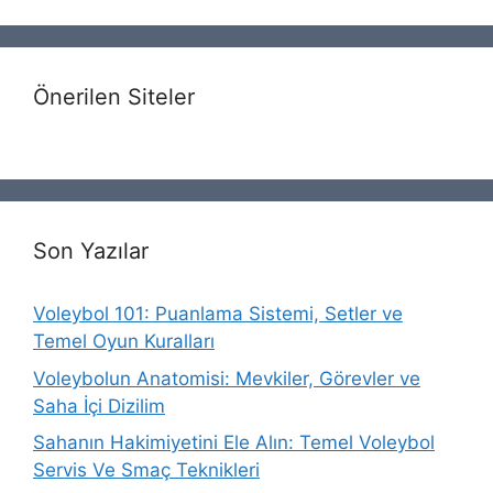
Önerilen Siteler
Son Yazılar
Voleybol 101: Puanlama Sistemi, Setler ve
Temel Oyun Kuralları
Voleybolun Anatomisi: Mevkiler, Görevler ve
Saha İçi Dizilim
Sahanın Hakimiyetini Ele Alın: Temel Voleybol
Servis Ve Smaç Teknikleri