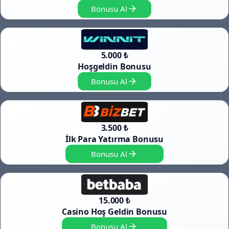
Bonusu Al
5.000 ₺
Hoşgeldin Bonusu
Bonusu Al
3.500 ₺
İlk Para Yatırma Bonusu
Bonusu Al
15.000 ₺
Casino Hoş Geldin Bonusu
Bonusu Al