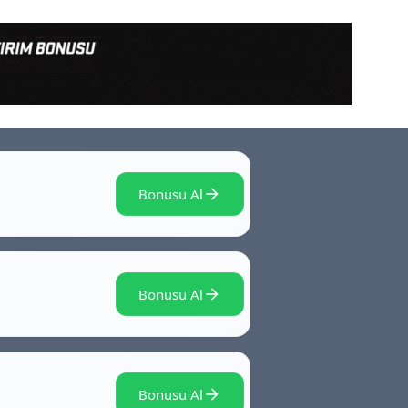
Bonusu Al
Bonusu Al
Bonusu Al