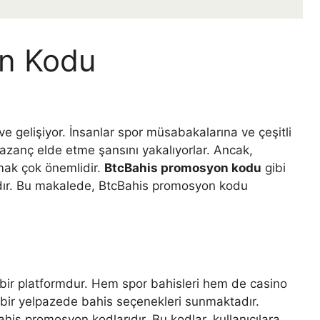
n Kodu
 gelişiyor. İnsanlar spor müsabakalarına ve çeşitli
zanç elde etme şansını yakalıyorlar. Ancak,
amak çok önemlidir.
BtcBahis promosyon kodu
gibi
tadır. Bu makalede, BtcBahis promosyon kodu
bir platformdur. Hem spor bahisleri hem de casino
ş bir yelpazede bahis seçenekleri sunmaktadır.
ahis promosyon kodlarıdır. Bu kodlar, kullanıcılara