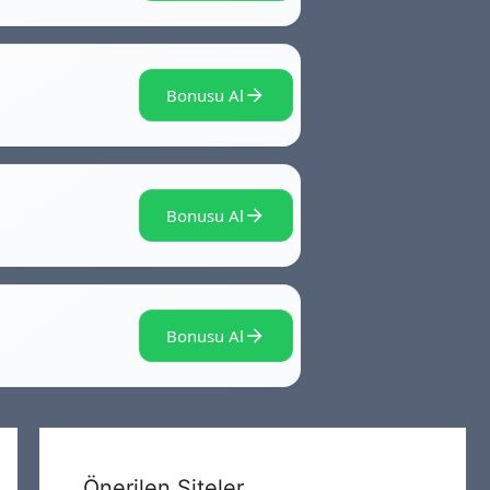
Bonusu Al
Bonusu Al
Bonusu Al
Önerilen Siteler