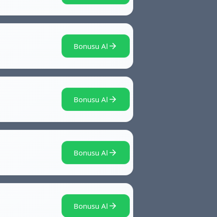
Bonusu Al
Bonusu Al
Bonusu Al
Bonusu Al