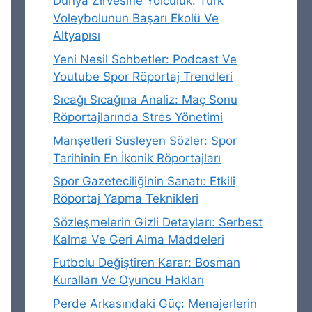
Dünya Zirvesine Yolculuk: Türk
Voleybolunun Başarı Ekolü Ve
Altyapısı
Yeni Nesil Sohbetler: Podcast Ve
Youtube Spor Röportaj Trendleri
Sıcağı Sıcağına Analiz: Maç Sonu
Röportajlarında Stres Yönetimi
Manşetleri Süsleyen Sözler: Spor
Tarihinin En İkonik Röportajları
Spor Gazeteciliğinin Sanatı: Etkili
Röportaj Yapma Teknikleri
Sözleşmelerin Gizli Detayları: Serbest
Kalma Ve Geri Alma Maddeleri
Futbolu Değiştiren Karar: Bosman
Kuralları Ve Oyuncu Hakları
Perde Arkasındaki Güç: Menajerlerin