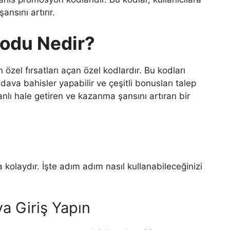
nsını artırır.
odu Nedir?
n özel fırsatları açan özel kodlardır. Bu kodları
dava bahisler yapabilir ve çeşitli bonusları talep
nlı hale getiren ve kazanma şansını artıran bir
olaydır. İşte adım adım nasıl kullanabileceğinizi
a Giriş Yapın