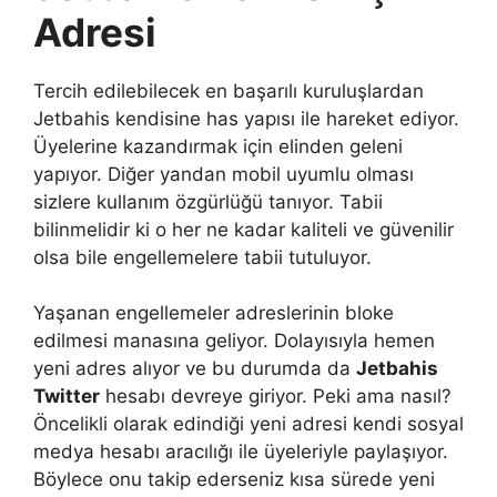
Adresi
Tercih edilebilecek en başarılı kuruluşlardan
Jetbahis kendisine has yapısı ile hareket ediyor.
Üyelerine kazandırmak için elinden geleni
yapıyor. Diğer yandan mobil uyumlu olması
sizlere kullanım özgürlüğü tanıyor. Tabii
bilinmelidir ki o her ne kadar kaliteli ve güvenilir
olsa bile engellemelere tabii tutuluyor.
Yaşanan engellemeler adreslerinin bloke
edilmesi manasına geliyor. Dolayısıyla hemen
yeni adres alıyor ve bu durumda da
Jetbahis
Twitter
hesabı devreye giriyor. Peki ama nasıl?
Öncelikli olarak edindiği yeni adresi kendi sosyal
medya hesabı aracılığı ile üyeleriyle paylaşıyor.
Böylece onu takip ederseniz kısa sürede yeni