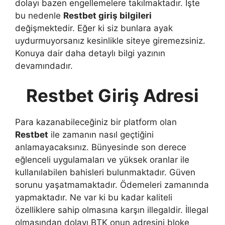
dolayı bazen engellemelere takılmaktadır. İşte
bu nedenle
Restbet giriş bilgileri
değişmektedir. Eğer ki siz bunlara ayak
uydurmuyorsanız kesinlikle siteye giremezsiniz.
Konuya dair daha detaylı bilgi yazının
devamındadır.
Restbet Giriş Adresi
Para kazanabileceğiniz bir platform olan
Restbet
ile zamanın nasıl geçtiğini
anlamayacaksınız. Bünyesinde son derece
eğlenceli uygulamaları ve yüksek oranlar ile
kullanılabilen bahisleri bulunmaktadır. Güven
sorunu yaşatmamaktadır. Ödemeleri zamanında
yapmaktadır. Ne var ki bu kadar kaliteli
özelliklere sahip olmasına karşın illegaldir. İllegal
olmasından dolayı BTK onun adresini bloke