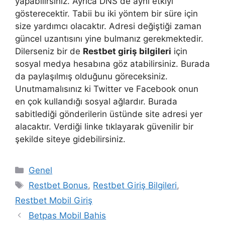
yapabilirsiniz. Ayrıca DNS de aynı etkiyi
gösterecektir. Tabii bu iki yöntem bir süre için
size yardımcı olacaktır. Adresi değiştiği zaman
güncel uzantısını yine bulmanız gerekmektedir.
Dilerseniz bir de
Restbet giriş bilgileri
için
sosyal medya hesabına göz atabilirsiniz. Burada
da paylaşılmış olduğunu göreceksiniz.
Unutmamalısınız ki Twitter ve Facebook onun
en çok kullandığı sosyal ağlardır. Burada
sabitlediği gönderilerin üstünde site adresi yer
alacaktır. Verdiği linke tıklayarak güvenilir bir
şekilde siteye gidebilirsiniz.
Kategoriler
Genel
Etiketler
Restbet Bonus
,
Restbet Giriş Bilgileri
,
Restbet Mobil Giriş
Betpas Mobil Bahis