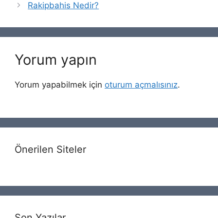
Rakipbahis Nedir?
Yorum yapın
Yorum yapabilmek için
oturum açmalısınız
.
Önerilen Siteler
Son Yazılar