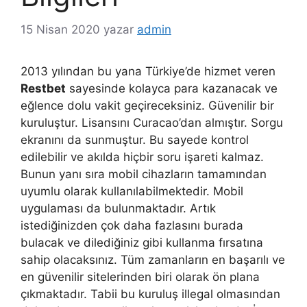
15 Nisan 2020
yazar
admin
2013 yılından bu yana Türkiye’de hizmet veren
Restbet
sayesinde kolayca para kazanacak ve
eğlence dolu vakit geçireceksiniz. Güvenilir bir
kuruluştur. Lisansını Curacao’dan almıştır. Sorgu
ekranını da sunmuştur. Bu sayede kontrol
edilebilir ve akılda hiçbir soru işareti kalmaz.
Bunun yanı sıra mobil cihazların tamamından
uyumlu olarak kullanılabilmektedir. Mobil
uygulaması da bulunmaktadır. Artık
istediğinizden çok daha fazlasını burada
bulacak ve dilediğiniz gibi kullanma fırsatına
sahip olacaksınız. Tüm zamanların en başarılı ve
en güvenilir sitelerinden biri olarak ön plana
çıkmaktadır. Tabii bu kuruluş illegal olmasından