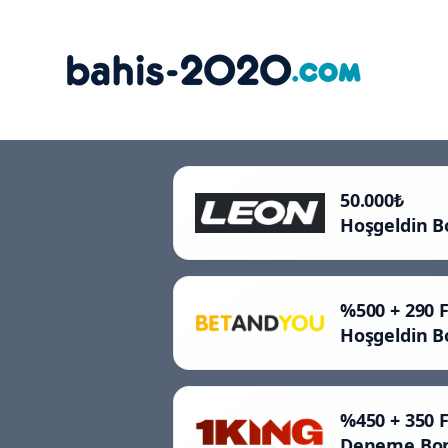
İçeriğe
atla
50.000₺
Hoşgeldin 
%500 + 290 
Hoşgeldin 
%450 + 350 
Deneme Bo