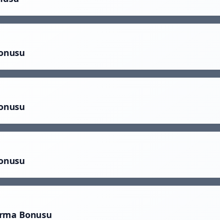
Bonusu
Bonusu
Bonusu
tırma Bonusu