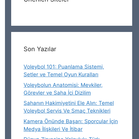
Son Yazılar
Voleybol 101: Puanlama Sistemi,
Setler ve Temel Oyun Kuralları
Voleybolun Anatomisi: Mevkiler,
Görevler ve Saha İçi Dizilim
Sahanın Hakimiyetini Ele Alın: Temel
Voleybol Servis Ve Smaç Teknikleri
Kamera Önünde Başarı: Sporcular İçin
Medya İlişkileri Ve İtibar