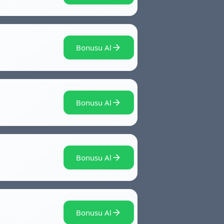
Bonusu Al
Bonusu Al
Bonusu Al
Bonusu Al