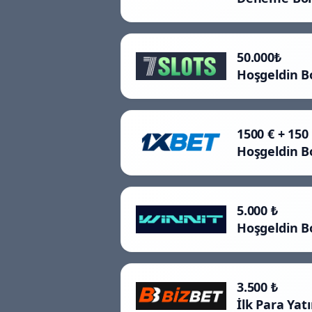
50.000₺
Hoşgeldin 
1500 € + 150
Hoşgeldin 
5.000 ₺
Hoşgeldin 
3.500 ₺
İlk Para Ya