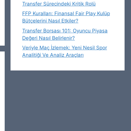
Transfer Sürecindeki Kritik Rolü
FFP Kuralları: Finansal Fair Play Kulüp
Bütçelerini Nasıl Etkiler?
Transfer Borsası 101: Oyuncu Piyasa
Değeri Nasıl Belirlenir?
Veriyle Maç İzlemek: Yeni Nesil Spor
Analitiği Ve Analiz Araçları