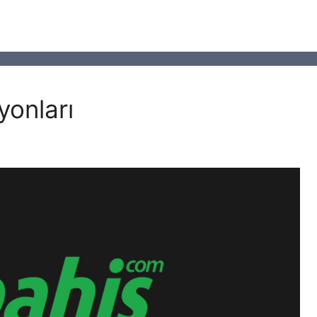
onları