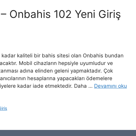
– Onbahis 102 Yeni Giriş
 kadar kaliteli bir bahis sitesi olan Onbahis bundan
lacaktır. Mobil cihazların hepsiyle uyumludur ve
zanması adına elinden geleni yapmaktadır. Çok
anıcılarının hesaplarına yapacakları ödemelere
viyelere kadar iade etmektedir. Daha …
Devamını oku
iriş