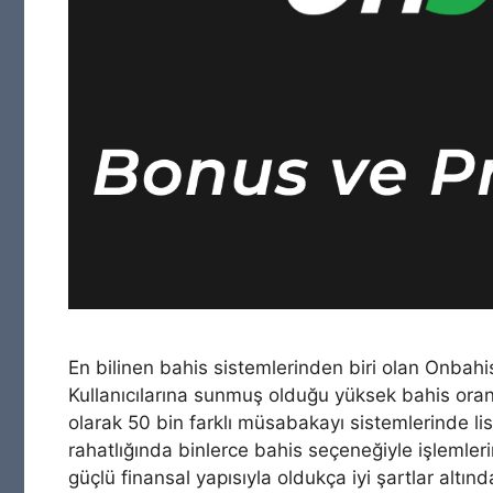
En bilinen bahis sistemlerinden biri olan Onbahi
Kullanıcılarına sunmuş olduğu yüksek bahis oranl
olarak 50 bin farklı müsabakayı sistemlerinde li
rahatlığında binlerce bahis seçeneğiyle işlemleri
güçlü finansal yapısıyla oldukça iyi şartlar altın