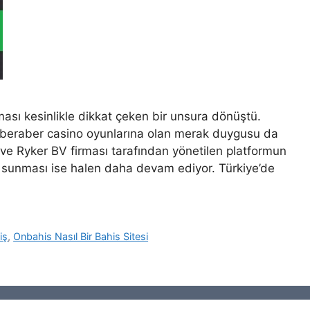
ması kesinlikle dikkat çeken bir unsura dönüştü.
a beraber casino oyunlarına olan merak duygusu da
n ve Ryker BV firması tarafından yönetilen platformun
t sunması ise halen daha devam ediyor. Türkiye’de
iş
,
Onbahis Nasıl Bir Bahis Sitesi