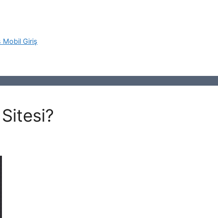
 Mobil Giriş
Sitesi?