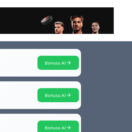
Bonusu Al
Bonusu Al
Bonusu Al