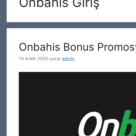
Onbahis Giriş
Onbahis Bonus Promosy
14 Aralık 2020
yazar
admin