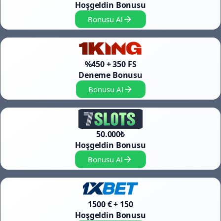
Hoşgeldin Bonusu
Bonusu Al
%450 + 350 FS
Deneme Bonusu
Bonusu Al
50.000₺
Hoşgeldin Bonusu
Bonusu Al
1500 € + 150
Hoşgeldin Bonusu