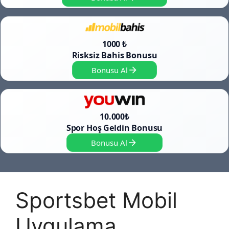
1000 ₺
Risksiz Bahis Bonusu
Bonusu Al
10.000₺
Spor Hoş Geldin Bonusu
Bonusu Al
Sportsbet Mobil
Uygulama