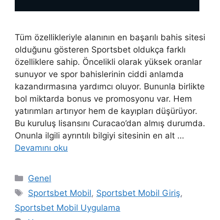
Tüm özellikleriyle alanının en başarılı bahis sitesi
olduğunu gösteren Sportsbet oldukça farklı
özelliklere sahip. Öncelikli olarak yüksek oranlar
sunuyor ve spor bahislerinin ciddi anlamda
kazandırmasına yardımcı oluyor. Bununla birlikte
bol miktarda bonus ve promosyonu var. Hem
yatırımları artırıyor hem de kayıpları düşürüyor.
Bu kuruluş lisansını Curacao’dan almış durumda.
Onunla ilgili ayrıntılı bilgiyi sitesinin en alt …
Devamını oku
Kategoriler
Genel
Etiketler
Sportsbet Mobil
,
Sportsbet Mobil Giriş
,
Sportsbet Mobil Uygulama