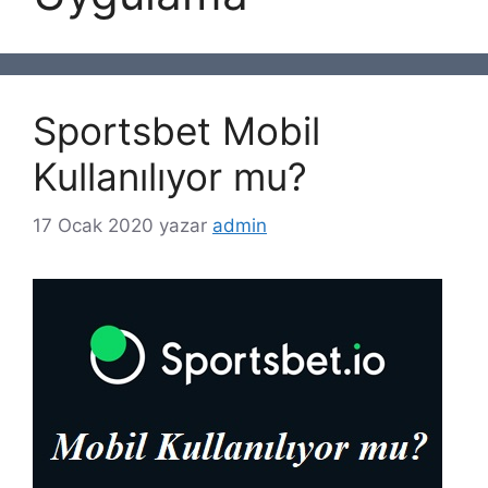
Sportsbet Mobil
Kullanılıyor mu?
17 Ocak 2020
yazar
admin