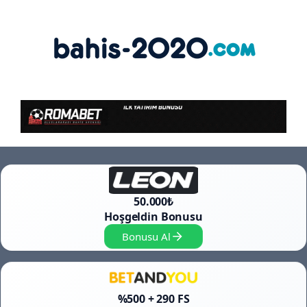
İçeriğe
atla
50.000₺
Hoşgeldin Bonusu
Bonusu Al
%500 + 290 FS