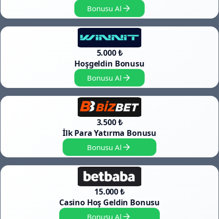
Bonusu Al
5.000 ₺
Hoşgeldin Bonusu
Bonusu Al
3.500 ₺
İlk Para Yatırma Bonusu
Bonusu Al
15.000 ₺
Casino Hoş Geldin Bonusu
Bonusu Al