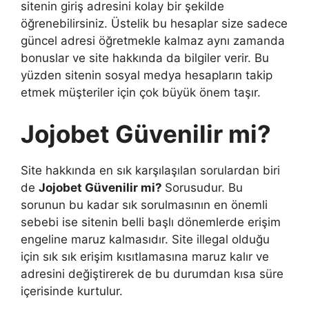
sitenin giriş adresini kolay bir şekilde
öğrenebilirsiniz. Üstelik bu hesaplar size sadece
güncel adresi öğretmekle kalmaz aynı zamanda
bonuslar ve site hakkında da bilgiler verir. Bu
yüzden sitenin sosyal medya hesapların takip
etmek müşteriler için çok büyük önem taşır.
Jojobet Güvenilir mi?
Site hakkında en sık karşılaşılan sorulardan biri
de
Jojobet Güvenilir mi?
Sorusudur. Bu
sorunun bu kadar sık sorulmasının en önemli
sebebi ise sitenin belli başlı dönemlerde erişim
engeline maruz kalmasıdır. Site illegal olduğu
için sık sık erişim kısıtlamasına maruz kalır ve
adresini değiştirerek de bu durumdan kısa süre
içerisinde kurtulur.