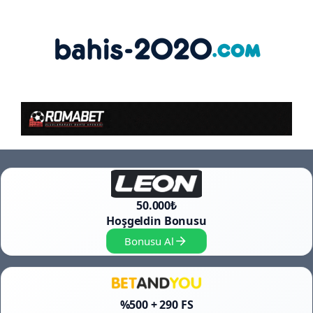
İçeriğe
atla
50.000₺
Hoşgeldin Bonusu
Bonusu Al
%500 + 290 FS