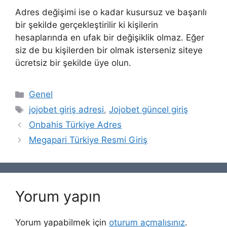
Adres değişimi ise o kadar kusursuz ve başarılı
bir şekilde gerçekleştirilir ki kişilerin
hesaplarında en ufak bir değişiklik olmaz. Eğer
siz de bu kişilerden bir olmak isterseniz siteye
ücretsiz bir şekilde üye olun.
Kategoriler
Genel
Etiketler
jojobet giriş adresi
,
Jojobet güncel giriş
Onbahis Türkiye Adres
Megapari Türkiye Resmi Giriş
Yorum yapın
Yorum yapabilmek için
oturum açmalısınız
.