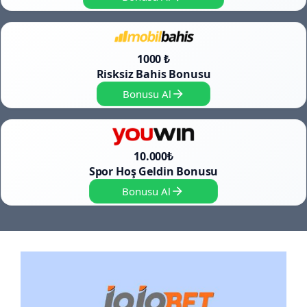
1000 ₺
Risksiz Bahis Bonusu
Bonusu Al
10.000₺
Spor Hoş Geldin Bonusu
Bonusu Al