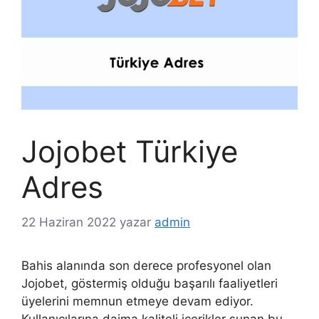
Jojobet Türkiye
Adres
22 Haziran 2022
yazar
admin
Bahis alanında son derece profesyonel olan
Jojobet, göstermiş olduğu başarılı faaliyetleri
üyelerini memnun etmeye devam ediyor.
Kullanıcılarına daima kaliteli içerikler sunan bu