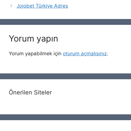
Jojobet Türkiye Adres
Yorum yapın
Yorum yapabilmek için
oturum açmalısınız
.
Önerilen Siteler