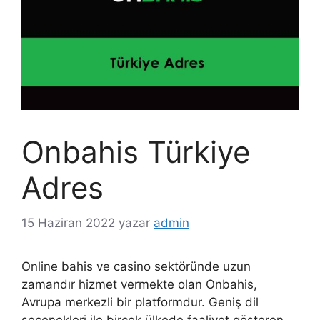
Onbahis Türkiye
Adres
15 Haziran 2022
yazar
admin
Online bahis ve casino sektöründe uzun
zamandır hizmet vermekte olan Onbahis,
Avrupa merkezli bir platformdur. Geniş dil
seçenekleri ile birçok ülkede faaliyet gösteren