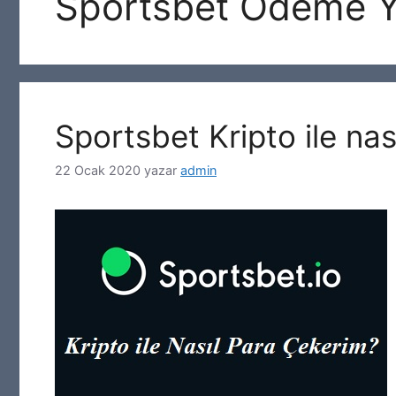
Sportsbet Ödeme Y
Sportsbet Kripto ile na
22 Ocak 2020
yazar
admin