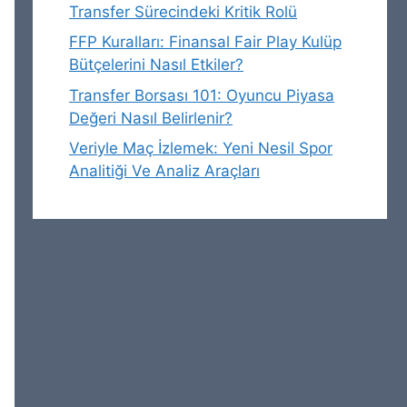
Transfer Sürecindeki Kritik Rolü
FFP Kuralları: Finansal Fair Play Kulüp
Bütçelerini Nasıl Etkiler?
Transfer Borsası 101: Oyuncu Piyasa
Değeri Nasıl Belirlenir?
Veriyle Maç İzlemek: Yeni Nesil Spor
Analitiği Ve Analiz Araçları