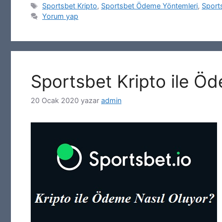
Etiketler
Sportsbet Kripto
,
Sportsbet Ödeme Yöntemleri
,
Sport
Yorum yap
Sportsbet Kripto ile Ö
20 Ocak 2020
yazar
admin