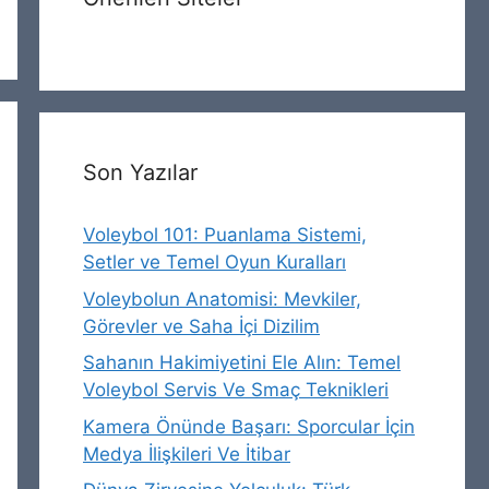
Son Yazılar
Voleybol 101: Puanlama Sistemi,
Setler ve Temel Oyun Kuralları
Voleybolun Anatomisi: Mevkiler,
Görevler ve Saha İçi Dizilim
Sahanın Hakimiyetini Ele Alın: Temel
Voleybol Servis Ve Smaç Teknikleri
Kamera Önünde Başarı: Sporcular İçin
Medya İlişkileri Ve İtibar