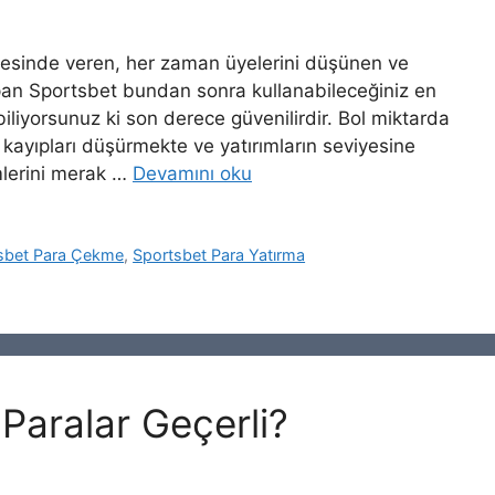
 sitesinde veren, her zaman üyelerini düşünen ve
pan Sportsbet bundan sonra kullanabileceğiniz en
biliyorsunuz ki son derece güvenilirdir. Bol miktarda
ayıpları düşürmekte ve yatırımların seviyesine
lerini merak …
Devamını oku
sbet Para Çekme
,
Sportsbet Para Yatırma
Paralar Geçerli?