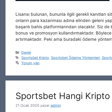
Lisansı bulunan, bununla ilgili gerekli kanıtları
onların para kazanması adına elinden geleni ya
başarılı bahis platformlarından olacaktır. Siz de 
bonus ve promosyon kullandırmaktadır. Böylece k
artırmaktadır. Peki ama buradaki ödeme yöntem
Kategoriler
Genel
Etiketler
Sportsbet Kripto
,
Sportsbet Ödeme Yöntemleri
,
Sport
Yorum yap
Sportsbet Hangi Kripto 
21 Ocak 2020
yazar
admin